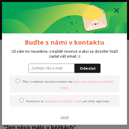
0
0,00 Kč
Menu
Buďte s námi v kontaktu
Úvod
Kurzy a trénink
Kurzy na kolečkových lyžích
Praha
Jednodenní
Už vám nic neunikne, o každé novince a akci se dozvíte! Stačí
zadat váš email ;-)
Jednodenní
Odeslat
V této kategorii nebylo nalezeno žádné zboží.
Přeji si odebírat novinky e-mailem dle
podmínek zpracování osobních
údajů
.
Souhlasím se
zpracováním osobních údajů
pro účely registrace.
Novinky
Zavřít
26.12.2019
"Jen něco málo o běžkách"