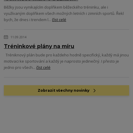
Běžky jsou vynikajícím doplňkem běžeckého tréninku, ale i
využívaným doplňkem všech možných letních i zimních sportů. Řekl
bych, že dnes i trendem l...
číst celé
11.09.2014
Tréninkové plány na míru
Tréniknový plán bude pro každeho hodně specifický, každý má jinou
motivaci ke sportování a každý je naprosto jedinečný. I přesto je
jedno pro všech...
číst celé
Zobrazit všechny novinky