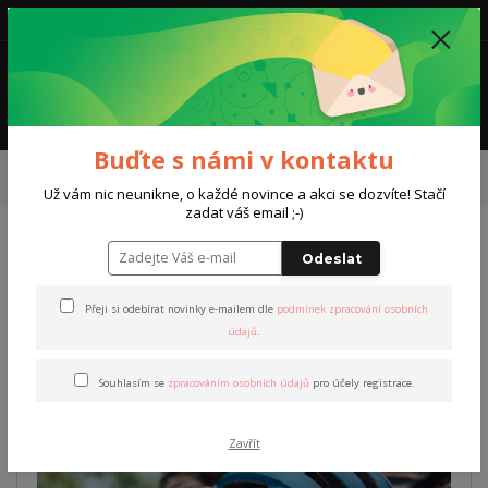
0
0,00 Kč
Menu
Buďte s námi v kontaktu
Úvod
Kurzy a trénink
Kurzy na kolečkových lyžích
Zapůjčení
cyklistické přilby - 1. den
Už vám nic neunikne, o každé novince a akci se dozvíte! Stačí
zadat váš email ;-)
Zapůjčení cyklistické přilby -
Odeslat
1. den
Přeji si odebírat novinky e-mailem dle
podmínek zpracování osobních
údajů
.
Souhlasím se
zpracováním osobních údajů
pro účely registrace.
Zavřít