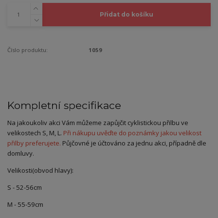
Přidat do košíku
Číslo produktu:
1059
Kompletní specifikace
Na jakoukoliv akci Vám můžeme zapůjčit cyklistickou přilbu ve
velikostech S, M, L.
Při nákupu uvěďte do poznámky jakou velikost
přilby preferujete.
Půjčovné je účtováno za jednu akci, případně dle
domluvy.
Velikosti(obvod hlavy):
S - 52-56cm
M - 55-59cm