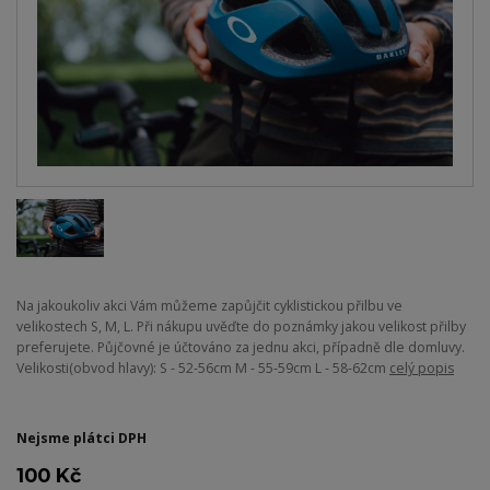
Na jakoukoliv akci Vám můžeme zapůjčit cyklistickou přilbu ve
velikostech S, M, L. Při nákupu uvěďte do poznámky jakou velikost přilby
preferujete. Půjčovné je účtováno za jednu akci, případně dle domluvy.
Velikosti(obvod hlavy): S - 52-56cm M - 55-59cm L - 58-62cm
celý popis
Nejsme plátci DPH
100 Kč