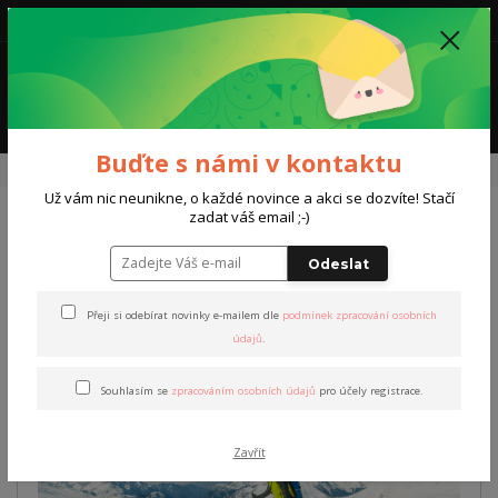
0
0,00 Kč
Menu
Buďte s námi v kontaktu
Úvod
Kurzy a trénink
Kurzy skialpinismu
Základy Skialpinismu
Už vám nic neunikne, o každé novince a akci se dozvíte! Stačí
zadat váš email ;-)
Základy Skialpinismu
Odeslat
Novinka
Přeji si odebírat novinky e-mailem dle
podmínek zpracování osobních
údajů
.
Souhlasím se
zpracováním osobních údajů
pro účely registrace.
Zavřít