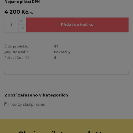
Nejsme plátci DPH
4 200 Kč
/
ks
Přidat do košíku
Číslo produktu:
81
Jaký jste lyžař ?:
Pokročilý
Počet účastníků:
6
Zboží zařazeno v kategoriích
Kurzy skialpinismu