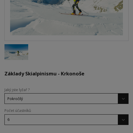
Základy Skialpinismu - Krkonoše
Jaký jste lyžař ?
Počet účastníků