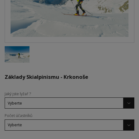
Základy Skialpinismu - Krkonoše
Jaký jste lyžař ?
Počet účastníků