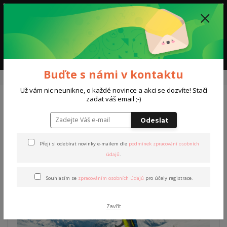
0
0,00 Kč
Menu
Buďte s námi v kontaktu
Úvod
Kurzy a trénink
Kurzy skialpinismu
Základy Skialpinismu
Už vám nic neunikne, o každé novince a akci se dozvíte! Stačí
zadat váš email ;-)
Základy Skialpinismu
Odeslat
Novinka
Přeji si odebírat novinky e-mailem dle
podmínek zpracování osobních
údajů
.
Souhlasím se
zpracováním osobních údajů
pro účely registrace.
Zavřít