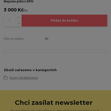
Nejsme plátci DPH
3 000 Kč
/
ks
Přidat do košíku
Číslo produktu:
81
Zboží zařazeno v kategoriích
Kurzy skialpinismu
Chci zasílat newsletter
Newsletter bude odesílán na vámi vložený kontaktní e-mail.