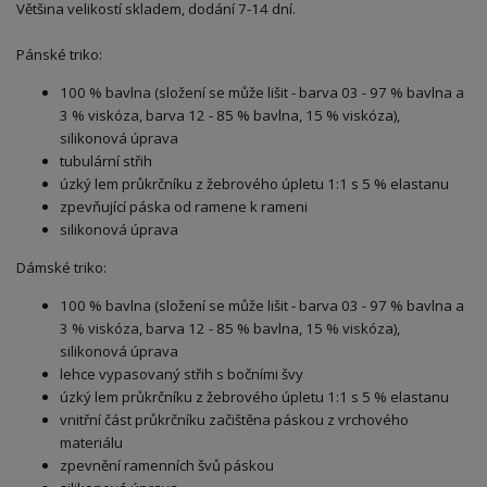
Většina velikostí skladem, dodání 7-14 dní.
Pánské triko:
100 % bavlna (složení se může lišit - barva 03 - 97 % bavlna a
3 % viskóza, barva 12 - 85 % bavlna, 15 % viskóza),
silikonová úprava
tubulární střih
úzký lem průkrčníku z žebrového úpletu 1:1 s 5 % elastanu
zpevňující páska od ramene k rameni
silikonová úprava
Dámské triko:
100 % bavlna (složení se může lišit - barva 03 - 97 % bavlna a
3 % viskóza, barva 12 - 85 % bavlna, 15 % viskóza),
silikonová úprava
lehce vypasovaný střih s bočními švy
úzký lem průkrčníku z žebrového úpletu 1:1 s 5 % elastanu
vnitřní část průkrčníku začištěna páskou z vrchového
materiálu
zpevnění ramenních švů páskou