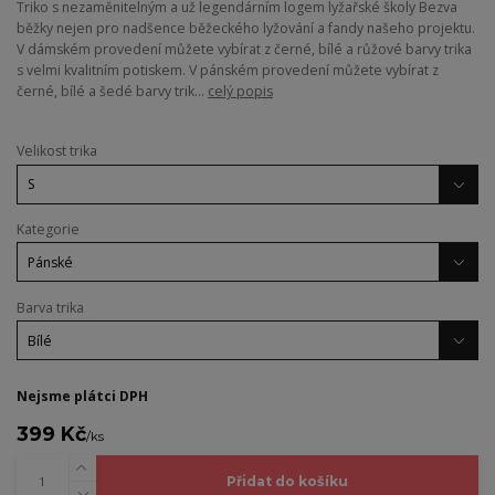
Triko s nezaměnitelným a už legendárním logem lyžařské školy Bezva
běžky nejen pro nadšence běžeckého lyžování a fandy našeho projektu.
V dámském provedení můžete vybírat z černé, bílé a růžové barvy trika
s velmi kvalitním potiskem. V pánském provedení můžete vybírat z
černé, bílé a šedé barvy trik...
celý popis
Velikost trika
Kategorie
Barva trika
Nejsme plátci DPH
399 Kč
/
ks
Přidat do košíku