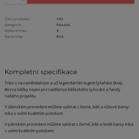
Číslo produktu:
102
Kategorie:
Pánské
Velikost trika:
S
Barva trika:
Bílé
Kompletní specifikace
Triko s nezaměnitelným a už legendárním logem lyžařské školy
Bezva běžky nejen pro nadšence běžeckého lyžování a fandy
našeho projektu.
V dámském provedení můžete vybírat z černé, bílé a růžové barvy
trika s velmi kvalitním potiskem.
V pánském provedení můžete vybírat z černé, bílé a šedé barvy trika
s velmi kvalitním potiskem.