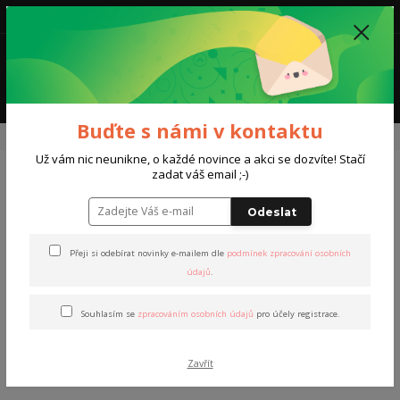
0
0,00 Kč
Menu
Buďte s námi v kontaktu
Úvod
Oblečení Bezva běžky
Triko Bezva běžky
Už vám nic neunikne, o každé novince a akci se dozvíte! Stačí
zadat váš email ;-)
Triko Bezva běžky
Odeslat
Přeji si odebírat novinky e-mailem dle
podmínek zpracování osobních
údajů
.
Souhlasím se
zpracováním osobních údajů
pro účely registrace.
Zavřít