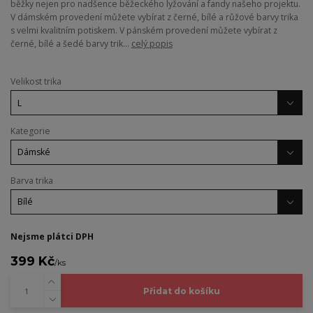
běžky nejen pro nadšence běžeckého lyžování a fandy našeho projektu.
V dámském provedení můžete vybírat z černé, bílé a růžové barvy trika
s velmi kvalitním potiskem. V pánském provedení můžete vybírat z
černé, bílé a šedé barvy trik...
celý popis
Velikost trika
Kategorie
Barva trika
Nejsme plátci DPH
399 Kč
/
ks
Přidat do košíku