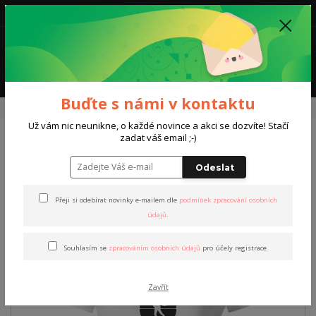
0
0,00 Kč
Menu
Buďte s námi v kontaktu
Úvod
Oblečení Bezva běžky
Triko Bezva běžky
Už vám nic neunikne, o každé novince a akci se dozvíte! Stačí
zadat váš email ;-)
Triko Bezva běžky
Odeslat
Přeji si odebírat novinky e-mailem dle
podmínek zpracování osobních
údajů
.
Souhlasím se
zpracováním osobních údajů
pro účely registrace.
Zavřít