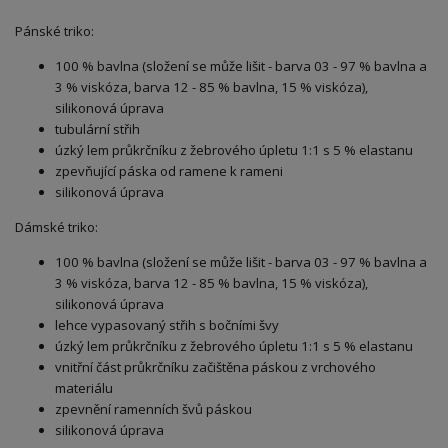
Pánské triko:
100 % bavlna (složení se může lišit - barva 03 - 97 % bavlna a
3 % viskóza, barva 12 - 85 % bavlna, 15 % viskóza),
silikonová úprava
tubulární střih
úzký lem průkrčníku z žebrového úpletu 1:1 s 5 % elastanu
zpevňující páska od ramene k rameni
silikonová úprava
Dámské triko:
100 % bavlna (složení se může lišit - barva 03 - 97 % bavlna a
3 % viskóza, barva 12 - 85 % bavlna, 15 % viskóza),
silikonová úprava
lehce vypasovaný střih s bočními švy
úzký lem průkrčníku z žebrového úpletu 1:1 s 5 % elastanu
vnitřní část průkrčníku začištěna páskou z vrchového
materiálu
zpevnění ramenních švů páskou
silikonová úprava