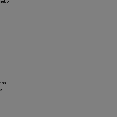
 nebo
e na
 a