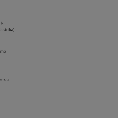
 k
astníka)
kemp
terou