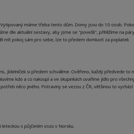
. Vytipovaný máme třeba tento dům. Domy jsou do 10 osob. Poko
me dle aktuální sestavy, aby jsme se "povešli", přihlížíme na páry
htěl mít pokoj sám pro sebe, lze to předem domluvit za poplatek
mi,. Jídelníček si předem schválíme. Ověřeno, každý předvede to n
luvíme kdo a co nakoupí a ve skupinkách uvaříme jídlo pro všechn
potřeb něco jiného. Potraviny se vezou z ČR, většinou to vychází
i leteckou s půjčením vozu v Norsku.