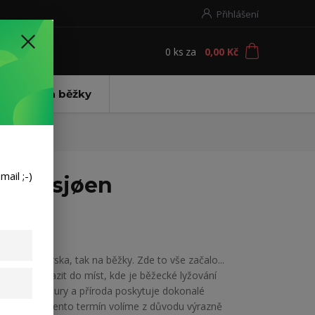
Přihlášení
0
ks
za
0,00 Kč
t
ení Bezva běžky
ail ;-)
- Sjusjøen
Když do Norska, tak na běžky. Zde to vše začalo...
Chceme vyrazit do míst, kde je běžecké lyžování
součástí kultury a příroda poskytuje dokonalé
podmínky. Tento termín volíme z důvodu výrazně