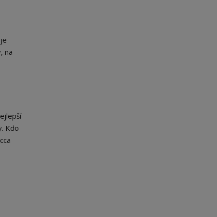
je
, na
ejlepší
y. Kdo
 cca