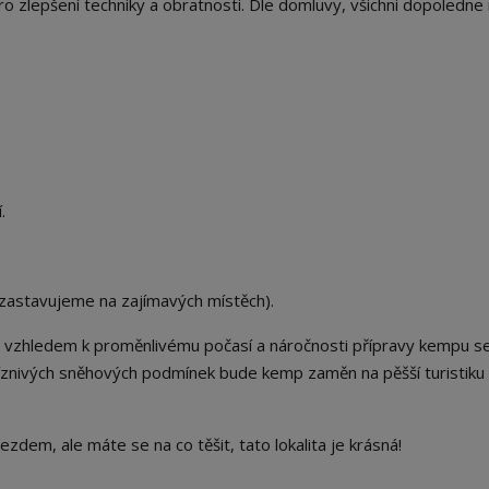
ro zlepšení techniky a obratnosti. Dle domluvy, všichni dopoledne
.
 zastavujeme na zajímavých místěch).
 vzhledem k proměnlivému počasí a náročnosti přípravy kempu s
říznivých sněhových podmínek bude kemp zaměn na pěšší turistiku
zdem, ale máte se na co těšit, tato lokalita je krásná!