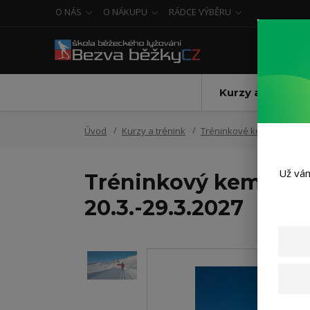
O NÁS
O NÁKUPU
RÁDCE VÝBĚRU
Kurzy a trénink
Úvod
Kurzy a trénink
Tréninkové kempy
Tré
Už vám
Tréninkový kemp Nor
20.3.-29.3.2027