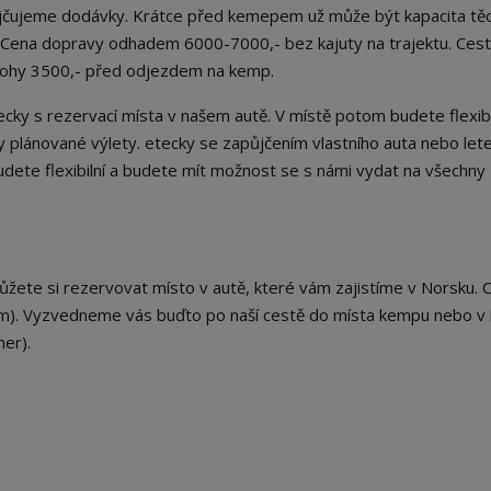
ůjčujeme dodávky. Krátce před kemepem už může být kapacita těc
a. Cena dopravy odhadem 6000-7000,- bez kajuty na trajektu. Ces
zálohy 3500,- před odjezdem na kemp.
ecky s rezervací místa v našem autě. V místě potom budete flexibi
 plánované výlety. etecky se zapůjčením vlastního auta nebo let
dete flexibilní a budete mít možnost se s námi vydat na všechny
můžete si rezervovat místo v autě, které vám zajistíme v Norsku. 
m). Vyzvedneme vás buďto po naší cestě do místa kempu nebo v k
er).