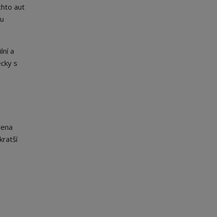
hto aut
tu
lní a
ecky s
Cena
ratší