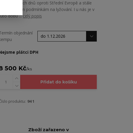
prodloužených dnů oproti Střední Evropě a stále
ještě skvělým podmínkám na lyžování. I u nás je v
tuto dobu ...
celý popis
Termín objednání
kempu
Nejsme plátci DPH
8 500 Kč
/
ks
Přidat do košíku
Číslo produktu:
94 1
Zboží zařazeno v