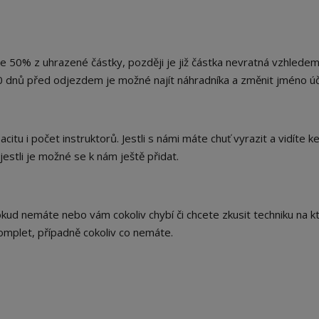
me 50% z uhrazené částky, později je již částka nevratná vzhledem
0 dnů před odjezdem je možné najít náhradníka a změnit jméno úč
itu i počet instruktorů. Jestli s námi máte chuť vyrazit a vidíte 
estli je možné se k nám ještě přidat.
ud nemáte nebo vám cokoliv chybí či chcete zkusit techniku na k
mplet, případně cokoliv co nemáte.