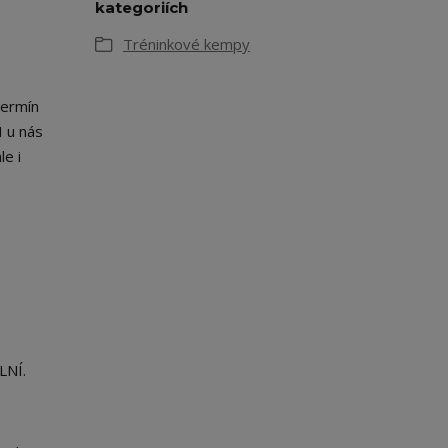
kategoriích
Tréninkové kempy
termín
I u nás
le i
LNÍ.