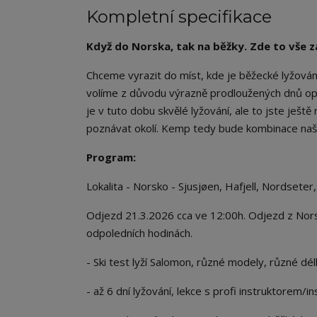
Kompletní specifikace
Když do Norska, tak na běžky. Zde to vše za
Chceme vyrazit do míst, kde je běžecké lyžován
volíme z důvodu výrazně prodloužených dnů opro
je v tuto dobu skvělé lyžování, ale to jste ještě
poznávat okolí. Kemp tedy bude kombinace naši
Program:
Lokalita - Norsko - Sjusjøen, Hafjell, Nordsete
Odjezd 21.3.2026 cca ve 12:00h. Odjezd z Norsk
odpoledních hodinách.
- Ski test lyží Salomon, různé modely, různé dél
- až 6 dní lyžování, lekce s profi instruktorem/in