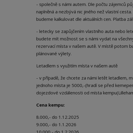
- společně s námi autem. Dle počtu zájemců p
naplněná a nezbývá nic jiného než vlastní cest
budeme kalkulovat dle aktuálních cen. Platba 
- letecky se zapůjčením vlastního auta nebo let
budete mít možnost se s námi vydat na všechny
rezervací místa v našem autě. V místě potom bu
plánované výlety.
Letadlem s využitím místa v našem autě
- v případě, že chcete za námi letět letadlem, 
jednoho místa je 5000,-(hradí se před kemepe
dojezdové vzdálenosti od místa kempu(Lilleham
Cena kempu:
8.000,- do 1.12.2025
9.000,- do 1.1.2026
10.000,- do 1.2.2026