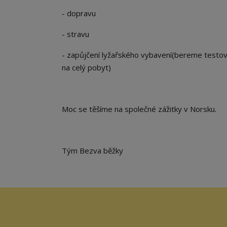
- dopravu
- stravu
- zapůjčení lyžařského vybavení(bereme testova
na celý pobyt)
Moc se těšíme na společné zážitky v Norsku.
Tým Bezva běžky