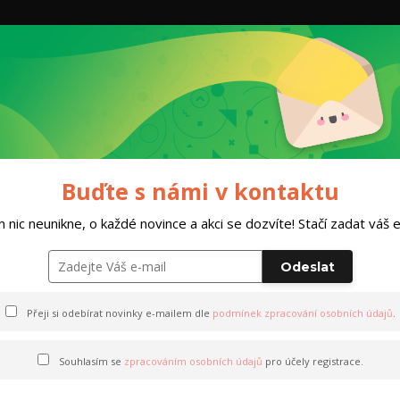
Hleda
Dárkový poukaz
HOBBY TEAM
Obleč
ninkový kemp Norsko 2027 / Ski test Salomon - Sjusjøen 20.3.-29.3.2027
Buďte s námi v kontaktu
 nic neunikne, o každé novince a akci se dozvíte! Stačí zadat váš em
sko 2027 / Ski test Salomon 
Odeslat
Přeji si odebírat novinky e-mailem dle
podmínek zpracování osobních údajů
.
Souhlasím se
zpracováním osobních údajů
pro účely registrace.