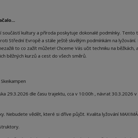
čalo...
í součástí kultury a příroda poskytuje dokonalé podmínky. Tento 
ti Střední Evropě a stále ještě skvělým podmínkám na lyžování. 
 nezažili to co zažít můžete! Chceme Vás učit techniku na běžkách, a
ch běžných kurzů a cest do všech směrů.
r, Skeikampen
a 29.3.2026 dle času trajektu, cca v 10:00h , návrat 30.3.2026 v
ky. Nebudete vědět, které si dříve půjčit. Kvalita lyžování MAXIMÁ
struktory.