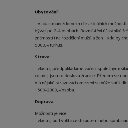
Ubytování:
- V apartmánu/domech dle aktuálních možností
bývají po 2-4 osobách. Rozmístění účastníků řeší
známosti i na rozdělení mužů a žen... Kdo by c
5000,-/turnus.
Strava:
- vlastní, předpokládáme vaření společnými sila
co umí, jsou to doslova žranice. Předem se dom
má nějaké stravovací omezení si může vařit dle 
1500-2000,-/osoba.
Doprava:
Možností je více:
- vlastní, buď volíta cestu autem nebo kombinac