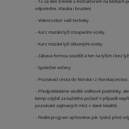
- 1x za den trénink s instruktorem na běžkách p
odpoledne. Klasika i bruslení.
- Videorozbor vaší techniky.
- Kurz mazání lyží stoupacími vosky.
- Kurz mazání lyží skluznými vosky.
- Zábava formou soutěží a her na lyžích i bez lyží
- Společné večery.
- Poznávací cesta do Norska i z Norska(cestou
- Předpokládáme skvělé sněhové podmínky, ale
kemp odjiždí za každého počasí! V případě nep
poznávání zajímavých míst v dané lokalitě.
- Finální program upřesníme pár týdnů před odje