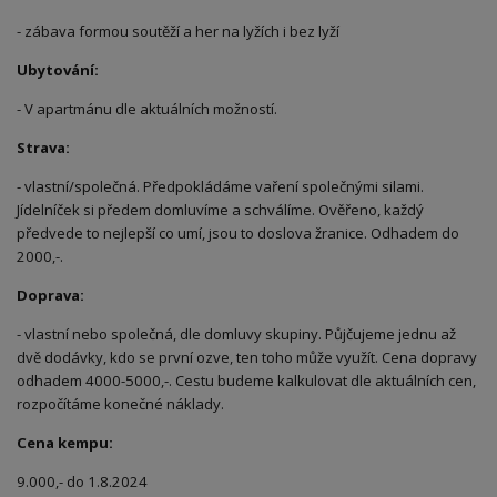
- zábava formou soutěží a her na lyžích i bez lyží
Ubytování:
- V apartmánu dle aktuálních možností.
Strava:
- vlastní/společná. Předpokládáme vaření společnými silami.
Jídelníček si předem domluvíme a schválíme. Ověřeno, každý
předvede to nejlepší co umí, jsou to doslova žranice. Odhadem do
2000,-.
Doprava:
- vlastní nebo společná, dle domluvy skupiny. Půjčujeme jednu až
dvě dodávky, kdo se první ozve, ten toho může využít. Cena dopravy
odhadem 4000-5000,-. Cestu budeme kalkulovat dle aktuálních cen,
rozpočítáme konečné náklady.
Cena kempu:
9.000,- do 1.8.2024