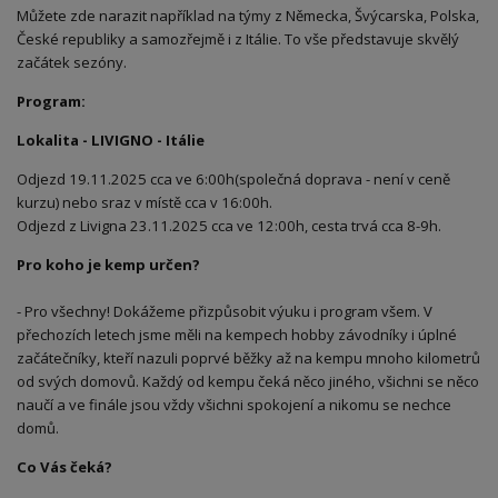
Můžete zde narazit například na týmy z Německa, Švýcarska, Polska,
České republiky a samozřejmě i z Itálie. To vše představuje skvělý
začátek sezóny.
Program:
Lokalita - LIVIGNO - Itálie
Odjezd 19.11.2025 cca ve 6:00h(společná doprava - není v ceně
kurzu) nebo sraz v místě cca v 16:00h.
Odjezd z Livigna 23.11.2025 cca ve 12:00h, cesta trvá cca 8-9h.
Pro koho je kemp určen?
- Pro všechny! Dokážeme přizpůsobit výuku i program všem. V
přechozích letech jsme měli na kempech hobby závodníky i úplné
začátečníky, kteří nazuli poprvé běžky až na kempu mnoho kilometrů
od svých domovů. Každý od kempu čeká něco jiného, všichni se něco
naučí a ve finále jsou vždy všichni spokojení a nikomu se nechce
domů.
Co Vás čeká?