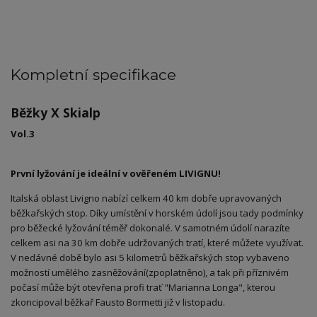
Kompletní specifikace
Běžky X Skialp
Vol.3
První lyžování je ideální v ověřeném LIVIGNU!
Italská oblast Livigno nabízí celkem 40 km dobře upravovaných
běžkařských stop. Díky umístění v horském údolí jsou tady podmínky
pro běžecké lyžování téměř dokonalé. V samotném údolí narazíte
celkem asi na 30 km dobře udržovaných tratí, které můžete využívat.
V nedávné době bylo asi 5 kilometrů běžkařských stop vybaveno
možností umělého zasněžování(zpoplatněno), a tak při příznivém
počasí může být otevřena profi trať "Marianna Longa", kterou
zkoncipoval běžkař Fausto Bormetti již v listopadu.