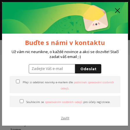
0
0,00 Kč
Menu
Buďte s námi v kontaktu
Úvod
Kurzy a trénink
Tréninkové kempy
Tréninkový kemp LIVIGNO
2026 / Ski test Salomon
Už vám nic neunikne, o každé novince a akci se dozvíte! Stačí
zadat váš email ;-)
Tréninkový kemp LIVIGNO
Odeslat
2026 / Ski test Salomon
Přeji si odebírat novinky e-mailem dle
podmínek zpracování osobních
údajů
.
Souhlasím se
zpracováním osobních údajů
pro účely registrace.
Zavřít