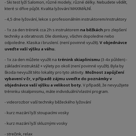
- Ski test lyží Salomon, různé modely, různé délky. Nebudete vědět,
které si dříve půjčit. Kvalita lyžování MAXIMÁLNÍ.
- 4,5 dne lyžování, lekce s profesionálním instruktorem/instruktory
- 1x za den trénink cca 2h s instruktorem
na běžkách
pro zlepšení
techniky a obratnosti. Dle domluvy, všichni dopoledne nebo
odpoledne. Klasika i bruslení. (není povinné využít).
V objednávce
uveďte vaší výšku a váhu.
- 1x za den můžete využít na
trénink skiaplinismu
(3-4x půlden) -
základní instruktáž + výlety po okolí (není povinné využít). Byla by
škoda nevyužít této lokality pro tyto aktivity.
Možnost zapůjčení
vybavení v čr, v případě zájmu uveďte do poznámky v
objednávce vaší výšku a velikost boty.
V případě, že nevyužijete
tréninku skialpinismu, máte individuální/vlastní program.
- videorozbor vaší techniky běžeckého lyžování
- kurz mazání lyží stoupacími vosky
- kurz mazání lyží skluznými vosky
- strečink, relax