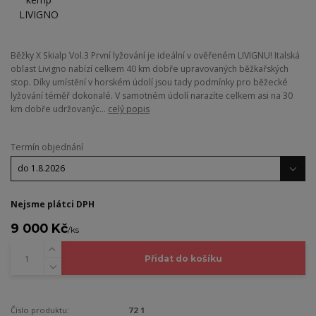
Běžky X Skialp Vol.3 První lyžování je ideální v ověřeném LIVIGNU! Italská
oblast Livigno nabízí celkem 40 km dobře upravovaných běžkařských
stop. Díky umístění v horském údolí jsou tady podmínky pro běžecké
lyžování téměř dokonalé. V samotném údolí narazíte celkem asi na 30
km dobře udržovanýc...
celý popis
Termín objednání
Nejsme plátci DPH
9 000 Kč
/
ks
Přidat do košíku
Číslo produktu:
72 1