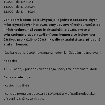
10.000,- do 1.9.2024
11.000,- do 1.10.2024
12.000,- do 1.11.1024
Vzhledem k tomu, že je Livigno jako jedno z pořadatelských
měst olympijských her 2026, ceny ubytování mohou vzrůst do
jiných hodnot, než tomu je aktuálně(1.6.2025). Proto si
vyhrazujeme právo na zvýšení ceny kempů a to jednotnou
částkou pro každého účastníka, dle aktuální situce, případně
zrušení kempu.
(částka je po 1.10.205 nevratná vzhledem k nákladům na ubytování)
Kapacita:
10 - 20 osob, v případě velkého zájmu navýšíme počet instruktorů.
Cena nezahrnuje:
- cestovní pojištění
- cenu za pronájem tratí(cca 10 EURO/DEN), v případě nedostaku
přírodního sněhu, ceník
zde
.