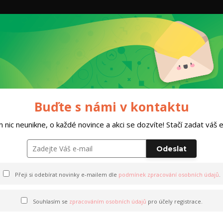
Hleda
Dárkový poukaz
HOBBY TEAM
Obleč
NKOVÝ PLÁN NA MÍRU
Buďte s námi v kontaktu
 nic neunikne, o každé novince a akci se dozvíte! Stačí zadat váš em
A MÍRU
Odeslat
Přeji si odebírat novinky e-mailem dle
podmínek zpracování osobních údajů
.
Souhlasím se
zpracováním osobních údajů
pro účely registrace.