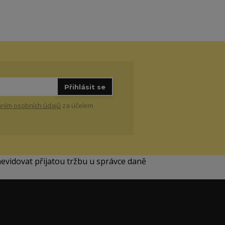
Přihlásit se
ním osobních údajů
za účelem
aevidovat přijatou tržbu u správce daně