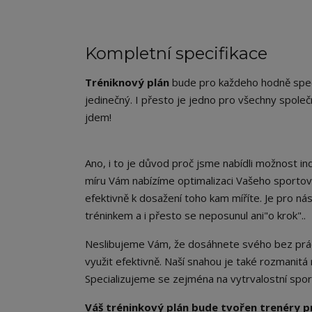
Kompletní specifikace
Tréniknový plán
bude pro každeho hodně speci
jedinečný. I přesto je jedno pro všechny společ
jdem!
Ano, i to je důvod proč jsme nabídli možnost in
míru Vám nabízíme optimalizaci Vašeho sportovní
efektivně k dosažení toho kam míříte. Je pro ná
tréninkem a i přesto se neposunul ani"o krok"..
Neslibujeme Vám, že dosáhnete svého bez práce
využit efektivně. Naší snahou je také rozmanitá 
Specializujeme se zejména na vytrvalostní sporty 
Váš tréninkový plán bude tvořen trenéry p