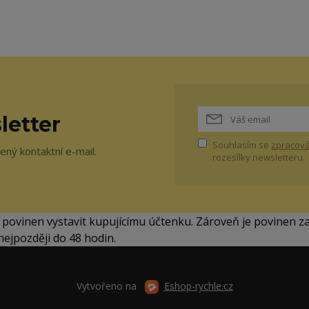
letter
Souhlasím se
zpracová
ný kontaktní e-mail.
rozesílky newsletteru.
í povinen vystavit kupujícímu účtenku. Zároveň je povinen z
nejpozději do 48 hodin.
Vytvořeno na
Eshop-rychle.cz