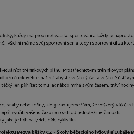
fický, každý má jinou motivaci ke sportování a každý je naprosto
né…všíchní máme svůj sportovní sen a tedy i sportovní cíl za kte
dividuálních tréninkových plánů. Prostřednictvím tréninkových plán
ho/tréninkového snažení, abyste veškerý čas a veškeré úsilí vyna
s těžký jen příhlížet tomu jak někdo mrhá svým časem, tráví hodin
, snahy nebo i dřiny, ale garantujeme Vám, že veškerý Váš čas
náplň využití Vašeho času na rozdíl od jednotvárné činnosti.
jako je běh na lyžích, běh, cyklistika.
rojektu Bezva běžky CZ – Školy běžeckého lyžování Lukáše 