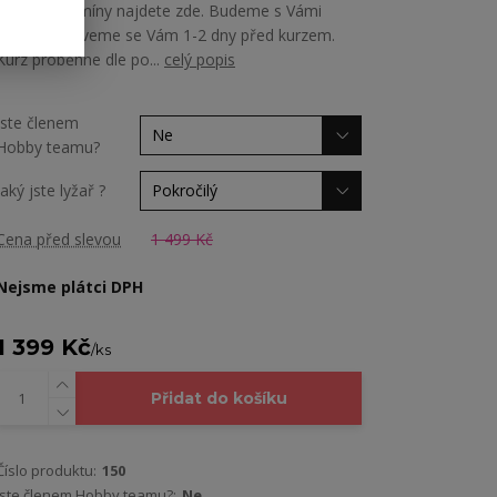
všechny termíny najdete zde. Budeme s Vámi
počítat a ozveme se Vám 1-2 dny před kurzem.
Kurz proběhne dle po...
celý popis
Jste členem
Hobby teamu?
Jaký jste lyžař ?
Cena před slevou
1 499 Kč
Nejsme plátci DPH
1 399 Kč
/
ks
Přidat do košíku
Číslo produktu:
150
Jste členem Hobby teamu?:
Ne