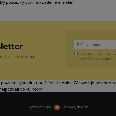
. My poukaz vytvoříme a zašleme e-mailem.
letter
Souhlasím se
zpracová
ný kontaktní e-mail.
rozesílky newsletteru.
í povinen vystavit kupujícímu účtenku. Zároveň je povinen z
nejpozději do 48 hodin.
Vytvořeno na
Eshop-rychle.cz