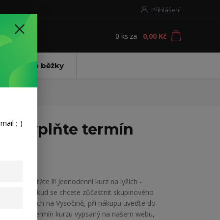
Přihlášení
0
ks
za
0,00 Kč
t
ení Bezva běžky
ail ;-)
ky vyplňte termín
!!! Pozorně čtěte !!! Jednodenní kurz na lyžích -
Vysočina Pokud se chcete zůčastnit skupinového
kurzu na lyžích na Vysočině, při nákupu uveďte do
poznámky termín kurzu vypsaný na našem webu,