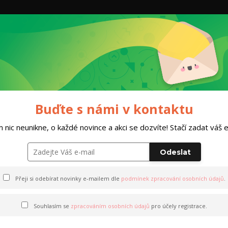
Hleda
Dárkový poukaz
HOBBY TEAM
Obleč
 - Vysočina(do poznámky vyplňte termín kurzu)
Buďte s námi v kontaktu
 nic neunikne, o každé novince a akci se dozvíte! Stačí zadat váš em
lyžích - Vysočina(do poznám
Odeslat
Přeji si odebírat novinky e-mailem dle
podmínek zpracování osobních údajů
.
Souhlasím se
zpracováním osobních údajů
pro účely registrace.