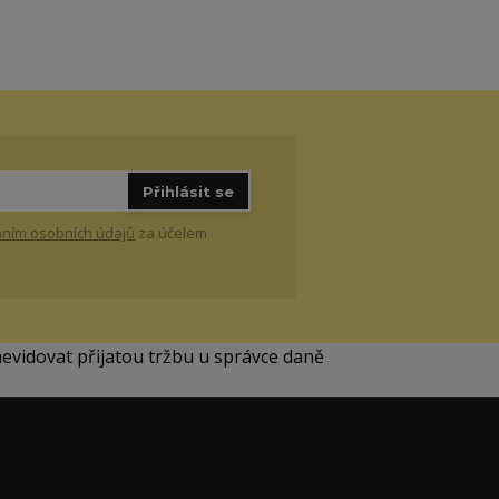
Přihlásit se
ním osobních údajů
za účelem
aevidovat přijatou tržbu u správce daně