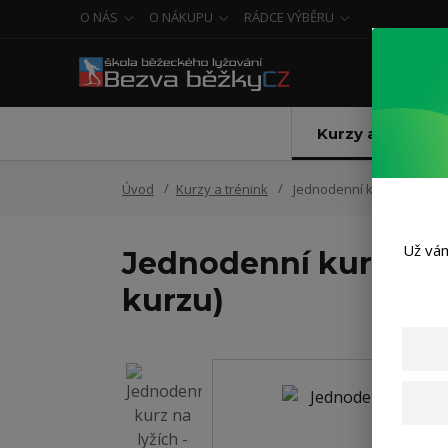
O NÁS
O NÁKUPU
RÁDCE VÝBĚRU
Kurzy a trénink
Úvod
Kurzy a trénink
Jednodenní kurz na lyžích
Už vám
Jednodenní kurz na 
kurzu)