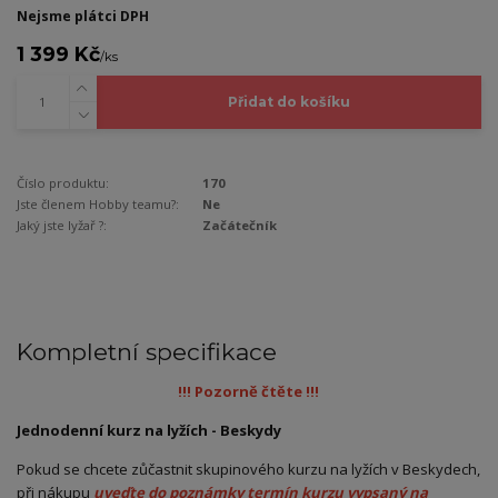
Nejsme plátci DPH
1 399 Kč
/
ks
Přidat do košíku
Číslo produktu:
170
Jste členem Hobby teamu?:
Ne
Jaký jste lyžař ?:
Začátečník
Kompletní specifikace
!!! Pozorně čtěte !!!
Jednodenní kurz na lyžích - Beskydy
Pokud se chcete zůčastnit skupinového kurzu na lyžích v Beskydech,
při nákupu
uveďte do poznámky termín kurzu vypsaný na