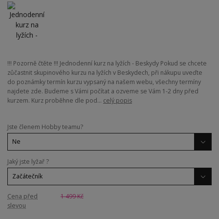
!!! Pozorně čtěte !!! Jednodenní kurz na lyžích - Beskydy Pokud se chcete
zůčastnit skupinového kurzu na lyžích v Beskydech, při nákupu uveďte
do poznámky termín kurzu vypsaný na našem webu, všechny termíny
najdete zde. Budeme s Vámi počítat a ozveme se Vám 1-2 dny před
kurzem. Kurz proběhne dle pod...
celý popis
Jste členem Hobby teamu?
Jaký jste lyžař ?
Cena před
1 499 Kč
slevou