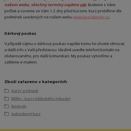
našem webu, všechny termíny najdete
zde
. Budeme s Vámi
počítat a ozveme se Vám 1-2 dny před kurzem. Kurz proběhne dle
podmínek uvedených na našem webu
www.bezvabezky.cz
.
Dárkový poukaz
V případě zájmu o dárkový poukaz napište komu ho chcete věnovat
a další info s Vaší představou. Ideálně uveďte telefoní kontakt na
obdarovaného, pro další komunikaci. My poukaz vytvoříme a
zašleme e-mailem.
Zboží zařazeno v kategoriích
Kurzy a trénink
Běžky - kurzy běžeckého lyžování
Beskydy
Jednodenní kurz