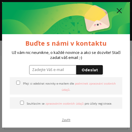
0
0,00 Kč
Menu
Buďte s námi v kontaktu
Úvod
Kurzy a trénink
Jednodenní kurz na lyžích - Beskydy(do
poznámky vyplňte termín kurzu)
Už vám nic neunikne, o každé novince a akci se dozvíte! Stačí
zadat váš email ;-)
Jednodenní kurz na lyžích -
Odeslat
Beskydy(do poznámky
Přeji si odebírat novinky e-mailem dle
podmínek zpracování osobních
vyplňte termín kurzu)
údajů
.
Souhlasím se
zpracováním osobních údajů
pro účely registrace.
Zavřít