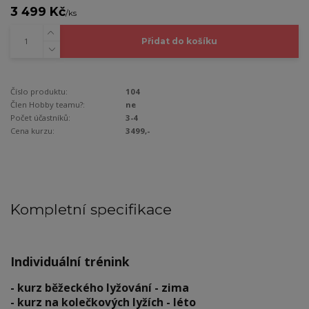
3 499 Kč
/
ks
Přidat do košíku
Číslo produktu:
104
Člen Hobby teamu?:
ne
Počet účastníků:
3-4
Cena kurzu:
3499,-
Kompletní specifikace
Individuální trénink
- kurz běžeckého lyžování - zima
- kurz na kolečkových lyžích - léto