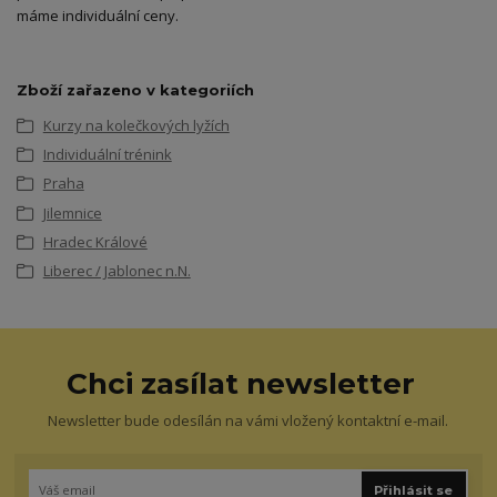
máme individuální ceny.
Zboží zařazeno v kategoriích
Kurzy na kolečkových lyžích
Individuální trénink
Praha
Jilemnice
Hradec Králové
Liberec / Jablonec n.N.
Chci zasílat newsletter
Newsletter bude odesílán na vámi vložený kontaktní e-mail.
Přihlásit se