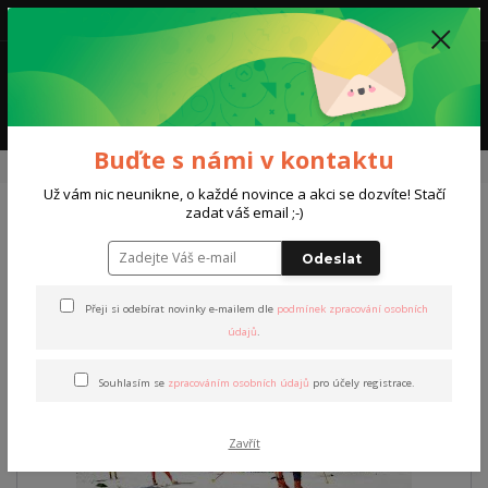
0
0,00 Kč
Menu
Buďte s námi v kontaktu
Úvod
Kurzy a trénink
Individuální trénink
Individuální kurz/trénink
Už vám nic neunikne, o každé novince a akci se dozvíte! Stačí
zadat váš email ;-)
Individuální kurz/trénink
Odeslat
Novinka
Přeji si odebírat novinky e-mailem dle
podmínek zpracování osobních
údajů
.
Souhlasím se
zpracováním osobních údajů
pro účely registrace.
Zavřít