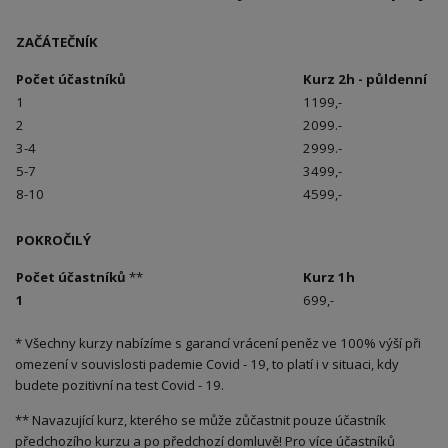
ZAČÁTEČNÍK
Počet účastníků
Kurz 2h - půldenní
1
1199,-
2
2099.-
3-4
2999.-
5-7
3499,-
8-10
4599,-
POKROČILÝ
Počet účastníků
**
Kurz 1h
1
699,-
* Všechny kurzy nabízíme s garancí vrácení peněz ve 100% výší při
omezení v souvislosti pademie Covid - 19, to platí i v situaci, kdy
budete pozitivní na test Covid - 19.
** Navazující kurz, kterého se může zůčastnit pouze účastník
předchozího kurzu a po předchozí domluvě! Pro více účastníků