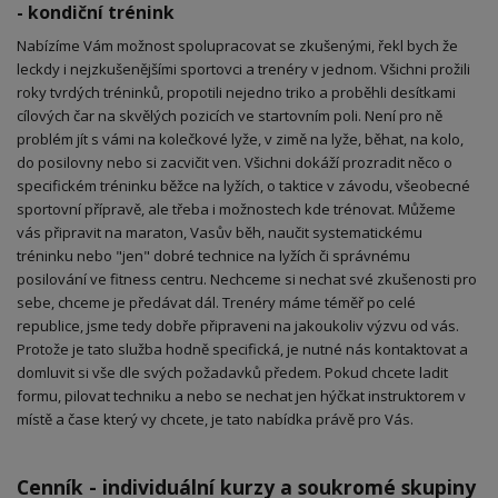
- kondiční trénink
Nabízíme Vám možnost spolupracovat se zkušenými, řekl bych že
leckdy i nejzkušenějšími sportovci a trenéry v jednom. Všichni prožili
roky tvrdých tréninků, propotili nejedno triko a proběhli desítkami
cílových čar na skvělých pozicích ve startovním poli. Není pro ně
problém jít s vámi na kolečkové lyže, v zimě na lyže, běhat, na kolo,
do posilovny nebo si zacvičit ven. Všichni dokáží prozradit něco o
specifickém tréninku běžce na lyžích, o taktice v závodu, všeobecné
sportovní přípravě, ale třeba i možnostech kde trénovat. Můžeme
vás připravit na maraton, Vasův běh, naučit systematickému
tréninku nebo "jen" dobré technice na lyžích či správnému
posilování ve fitness centru. Nechceme si nechat své zkušenosti pro
sebe, chceme je předávat dál. Trenéry máme téměř po celé
republice, jsme tedy dobře připraveni na jakoukoliv výzvu od vás.
Protože je tato služba hodně specifická, je nutné nás kontaktovat a
domluvit si vše dle svých požadavků předem. Pokud chcete ladit
formu, pilovat techniku a nebo se nechat jen hýčkat instruktorem v
místě a čase který vy chcete, je tato nabídka právě pro Vás.
Cenník - individuální kurzy a soukromé skupiny