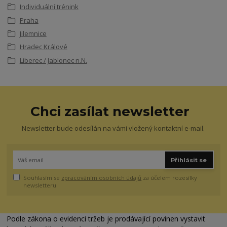
Individuální trénink
Praha
Jilemnice
Hradec Králové
Liberec / Jablonec n.N.
Chci zasílat newsletter
Newsletter bude odesílán na vámi vložený kontaktní e-mail.
Přihlásit se
Souhlasím se
zpracováním osobních údajů
za účelem rozesílky
newsletteru.
Podle zákona o evidenci tržeb je prodávající povinen vystavit