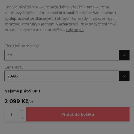
Individuální trénink - kurz běžeckého lyžování - zima- kurz na
kolečkových lyžích - léto- kondiční trénink Nabízíme Vám možnost
spolupracovat se zkušenými, řekl bych že leckdy i nejzkušenějšími
sportovci a trenéry v jednom. Všichni prožili roky tvrdých tréninků,
propotili nejedno triko a proběhli...
celý popis
Člen Hobby teamu?
Cena kurzu
Nejsme plátci DPH
2 099 Kč
/
ks
Přidat do košíku