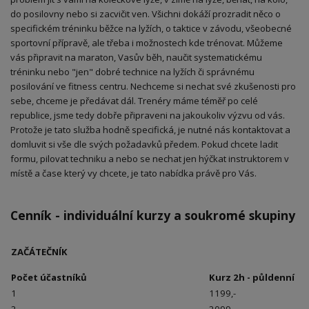
do posilovny nebo si zacvičit ven. Všichni dokáží prozradit něco o
specifickém tréninku běžce na lyžích, o taktice v závodu, všeobecné
sportovní přípravě, ale třeba i možnostech kde trénovat. Můžeme
vás připravit na maraton, Vasův běh, naučit systematickému
tréninku nebo "jen" dobré technice na lyžích či správnému
posilování ve fitness centru. Nechceme si nechat své zkušenosti pro
sebe, chceme je předávat dál. Trenéry máme téměř po celé
republice, jsme tedy dobře připraveni na jakoukoliv výzvu od vás.
Protože je tato služba hodně specifická, je nutné nás kontaktovat a
domluvit si vše dle svých požadavků předem. Pokud chcete ladit
formu, pilovat techniku a nebo se nechat jen hýčkat instruktorem v
místě a čase který vy chcete, je tato nabídka právě pro Vás.
Cenník - individuální kurzy a soukromé skupiny
ZAČÁTEČNÍK
Počet účastníků
Kurz 2h - půldenní
1
1199,-
2
2099.-