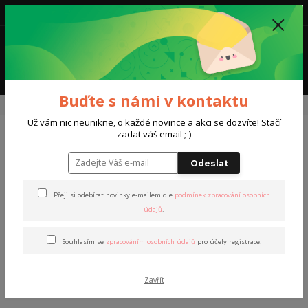
0
0,00 Kč
Menu
Buďte s námi v kontaktu
Úvod
Kurzy a trénink
Individuální trénink
Individuální kurz/trénink
Už vám nic neunikne, o každé novince a akci se dozvíte! Stačí
zadat váš email ;-)
Individuální kurz/trénink
Odeslat
Novinka
Přeji si odebírat novinky e-mailem dle
podmínek zpracování osobních
údajů
.
Souhlasím se
zpracováním osobních údajů
pro účely registrace.
Zavřít