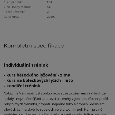
Číslo produktu:
104
Člen Hobby teamu?:
ne
Počet účastníků:
2
Cena kurzu:
2099,-
Kompletní specifikace
Individuální trénink
- kurz běžeckého lyžování - zima
- kurz na kolečkových lyžích - léto
- kondiční trénink
Nabízíme Vám možnost spolupracovat se zkušenými, řekl bych že
leckdy i nejzkušenějšími sportovci a trenéry v jednom. Všichni prožili
roky tvrdých tréninků, propotili nejedno triko a proběhli desítkami
cílových čar na skvělých pozicích ve startovním poli. Není pro ně
problém jít s vámi na kolečkové lyže, v zimě na lyže, běhat, na kolo,