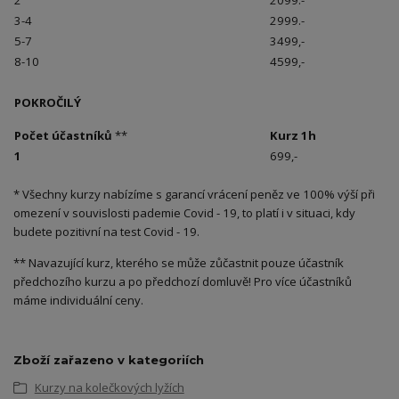
3-4
2999.-
5-7
3499,-
8-10
4599,-
POKROČILÝ
Počet účastníků
**
Kurz 1h
1
699,-
* Všechny kurzy nabízíme s garancí vrácení peněz ve 100% výší při
omezení v souvislosti pademie Covid - 19, to platí i v situaci, kdy
budete pozitivní na test Covid - 19.
** Navazující kurz, kterého se může zůčastnit pouze účastník
předchozího kurzu a po předchozí domluvě! Pro více účastníků
máme individuální ceny.
Zboží zařazeno v kategoriích
Kurzy na kolečkových lyžích