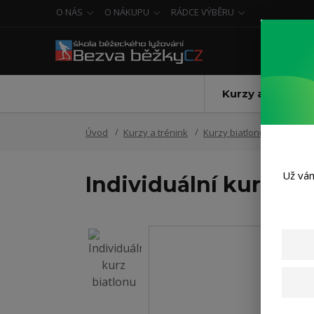
O NÁS
O NÁKUPU
RÁDCE VÝBĚRU
Kurzy a trénink
Úvod
Kurzy a trénink
Kurzy biatlonu
Zimní „B
Už vám
Individuální kurz bi