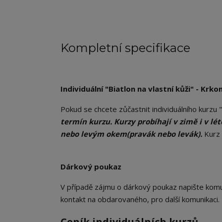
Kompletní specifikace
Individuální "Biatlon na vlastní kůži" - Krko
Pokud se chcete zůčastnit individuálního kurzu "
termín kurzu. Kurzy probíhají v zimě i v lé
nebo levým okem(pravák nebo levák).
Kurz
Dárkový poukaz
V případě zájmu o dárkový poukaz napište komu 
kontakt na obdarovaného, pro další komunikaci
Ceník individuálních kurzů