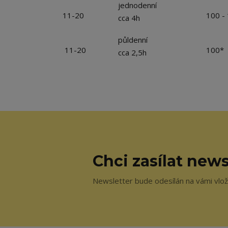
jednodenní
11-20
100 -
cca 4h
půldenní
11-20
100*
cca 2,5h
Chci zasílat news
Newsletter bude odesílán na vámi vlože