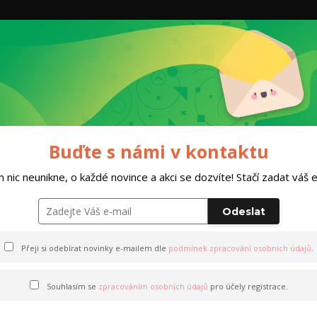
Hleda
Dárkový poukaz
HOBBY TEAM
Obleč
iatlon na vlastní kůži“
Individuální kurz biatlonu
Buďte s námi v kontaktu
 nic neunikne, o každé novince a akci se dozvíte! Stačí zadat váš em
atlonu
Odeslat
Přeji si odebírat novinky e-mailem dle
podmínek zpracování osobních údajů
.
Souhlasím se
zpracováním osobních údajů
pro účely registrace.