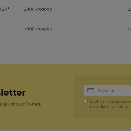
 120*
2800,-/osoba
2
1800,-/osoba
1
letter
Souhlasím se
zpracová
ný kontaktní e-mail.
rozesílky newsletteru.