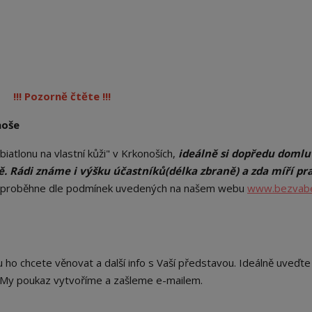
!!! Pozorně čtěte !!!
noše
biatlonu na vlastní kůži" v Krkonoších,
ideálně si dopředu domlu
tě. Rádi známe i výšku účastníků(délka zbraně) a zda míří p
 proběhne dle podmínek uvedených na našem webu
www.bezvabe
ho chcete věnovat a další info s Vaší představou. Ideálně uveďte 
. My poukaz vytvoříme a zašleme e-mailem.