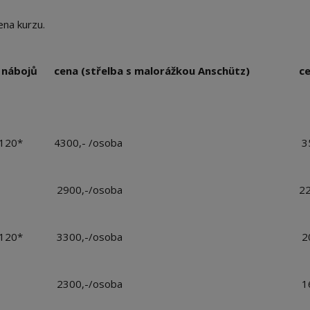
ena kurzu.
 nábojů
cena (střelba s malorážkou Anschütz)
ce
 120*
4300,- /osoba
3
2900,-/osoba
22
 120*
3300,-/osoba
2
2300,-/osoba
1