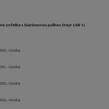
na (střelba s biatlonovou puškou Steyr LGB 1)
500,-/osoba
00,- /osoba
000,-/osoba
600,-/osoba