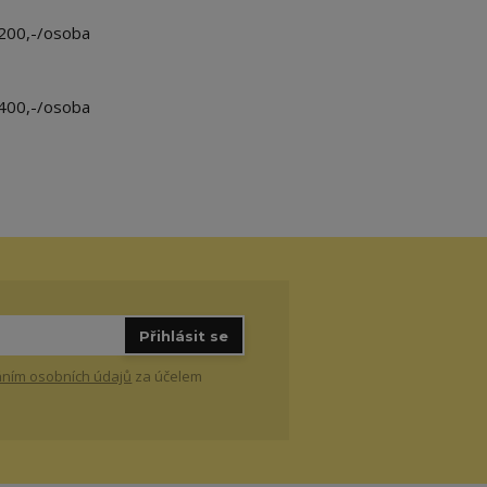
200,-/osoba
400,-/osoba
Přihlásit se
ním osobních údajů
za účelem