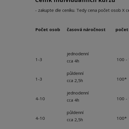
- zakupte dle ceníku. Tedy cena počet osob X c
Počet osob
časová náročnost
počet
jednodenní
1-3
100 -
cca 4h
půldenní
1-3
100*
cca 2,5h
jednodenní
4-10
100 -
cca 4h
půldenní
4-10
100*
cca 2,5h