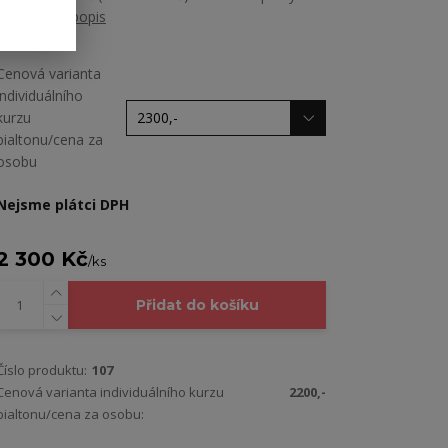
nebo...
celý popis
Cenová varianta
individuálního
kurzu
bialtonu/cena za
osobu
Nejsme plátci DPH
2 300 Kč
/
ks
Přidat do košíku
Číslo produktu:
107
Cenová varianta individuálního kurzu
2200,-
bialtonu/cena za osobu: