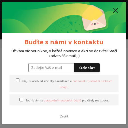
0
0,00 Kč
Menu
Buďte s námi v kontaktu
Úvod
Dárkový poukaz
Dárkový poukaz - finance
Už vám nic neunikne, o každé novince a akci se dozvíte! Stačí
zadat váš email ;-)
Dárkový poukaz - finance
Odeslat
Přeji si odebírat novinky e-mailem dle
podmínek zpracování osobních
údajů
.
Souhlasím se
zpracováním osobních údajů
pro účely registrace.
Zavřít