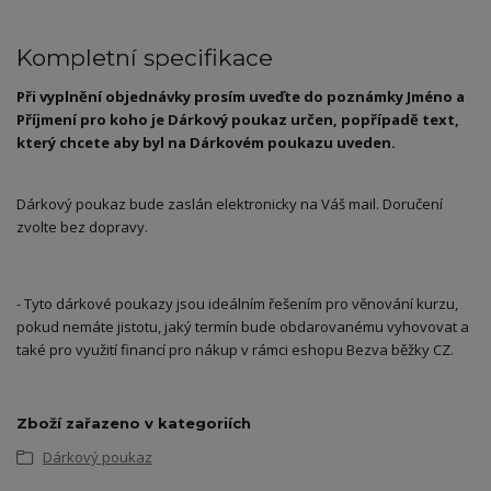
Kompletní specifikace
Při vyplnění objednávky prosím uveďte do pozn
á
mky Jméno a
Př
í
jmen
í
pro koho je D
á
rkový poukaz určen, pop
ř
í
pad
ě
text,
který chcete aby byl na D
á
rkovém poukazu uveden.
Dárkový poukaz bude zaslán elektronicky na Váš mail. Doručení
zvolte bez dopravy.
- Tyto dárkové poukazy jsou ideálním řešením pro věnování kurzu,
pokud nemáte jistotu, jaký termín bude obdarovanému vyhovovat a
také pro využití financí pro nákup v rámci eshopu Bezva běžky CZ.
Zboží zařazeno v kategoriích
Dárkový poukaz